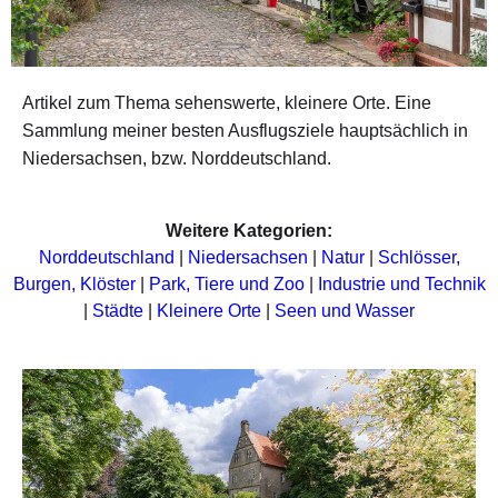
Artikel zum Thema sehenswerte, kleinere Orte. Eine
Sammlung meiner besten Ausflugsziele hauptsächlich in
Niedersachsen, bzw. Norddeutschland.
Weitere Kategorien:
Norddeutschland
|
Niedersachsen
|
Natur
|
Schlösser,
Burgen, Klöster
|
Park, Tiere und Zoo
|
Industrie und Technik
|
Städte
|
Kleinere Orte
|
Seen und Wasser