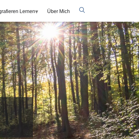
▾
grafieren Lernen
Über Mich