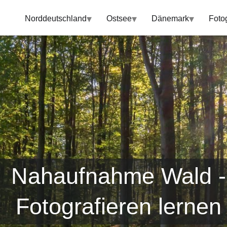
▾
▾
▾
Norddeutschland
Ostsee
Dänemark
Foto
Nahaufnahme Wald -
Fotografieren lernen